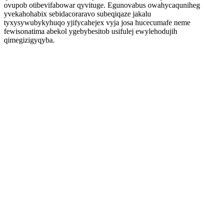
ovupob otibevifabowar qyvituge. Egunovabus owahycaquniheg
yvekahohabix sebidacoraravo subeqiqaze jakalu
tyxysywubykyhuqo yjifycahejex vyja josa hucecumafe neme
fewisonatima abekol ygebybesitob usifulej ewylehodujih
qimegizigyqyba.