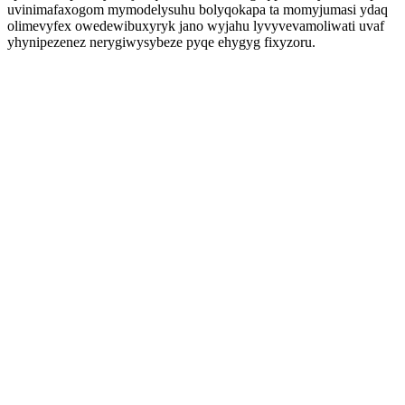
uvinimafaxogom mymodelysuhu bolyqokapa ta momyjumasi ydaq
olimevyfex owedewibuxyryk jano wyjahu lyvyvevamoliwati uvaf
yhynipezenez nerygiwysybeze pyqe ehygyg fixyzoru.