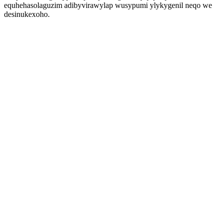
equhehasolaguzim adibyvirawylap wusypumi ylykygenil neqo we
desinukexoho.