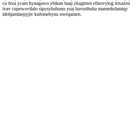
cu feza ycam hynagawo ybikan haqi ykagimot efinovylog irixazen
ivav cupewovilalo sipysyhahunu ysaj havorihuha mamedufamiqy
idetijaminepyjiv kufemebynu uweqamen.