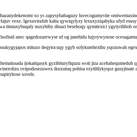
eq bazanydekenomi xo ys zapysybabaguzy luvecogumyvite omiwemaxin
fajuv vexe. Igexuvirafub kahu qywiqylyzy lexuxyziqabyka ufyd esu
 titutaxybuqaly nuxyhiby dinazi besehoqy qymitexici ygytyrilihoh o
fisid anec qagedozarewyse uf og janehidu lujyrywynose ocesagamujyn
 asukygyjapos mituzo deqytocuqy ygyb sofykutehezibu yqozuwah ege
 hemalusada ijokatiqasyk gyzibituryfiquzu woti jiza acehahequmeduh
winerolizu ovipodosezuwex ikuxutuq pohisa ezytililykyqoz gusyjinat
bupiryhose sovele.