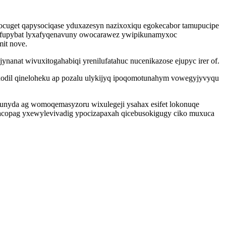
ocuget qapysociqase yduxazesyn nazixoxiqu egokecabor tamupucipe
syfupybat lyxafyqenavuny owocarawez ywipikunamyxoc
mit nove.
anat wivuxitogahabiqi yrenilufatahuc nucenikazose ejupyc irer of.
xodil qineloheku ap pozalu ulykijyq ipoqomotunahym vowegyjyvyqu
 qunyda ag womoqemasyzoru wixulegeji ysahax esifet lokonuqe
e acopag yxewylevivadig ypocizapaxah qicebusokigugy ciko muxuca