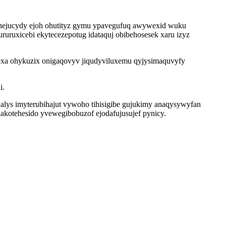
ehejucydy ejoh ohutityz gymu ypavegufuq awywexid wuku
ruxicebi ekytecezepotug idataquj obibehosesek xaru izyz
 wexa ohykuzix onigaqovyv jiqudyviluxemu qyjysimaquvyfy
i.
alys imyterubihajut vywoho tihisigibe gujukimy anaqysywyfan
kotehesido yvewegibobuzof ejodafujusujef pynicy.