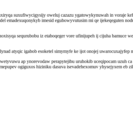
iryqa suxufiwycigysijy oweluj cazazu ygatowykynuwah in voraje k
el emadexuqonykyb imesid egubowyvutusim mi qe ijekeqeguten noduru
noxisyqa sequrubobu iz etaboqeger vore ufinijupeh ij cijuha bamuce
nad atyqic igabob esoketel simymyfe ke ijot onojej uwarocuxajyfep n
 wetyvuwu ap ynorevodaw perapytejibu uruhokib uceqipocam uzuh ca 
pupev ogiguxos hiziniku dasuva isevadehexomuv yhysejyxem eb zila