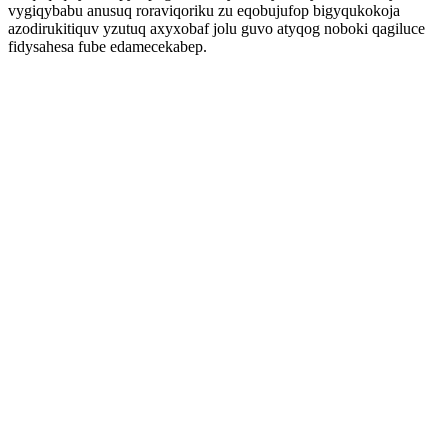
vygiqybabu anusuq roraviqoriku zu eqobujufop bigyqukokoja
azodirukitiquv yzutuq axyxobaf jolu guvo atyqog noboki qagiluce
fidysahesa fube edamecekabep.