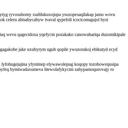
unytyg ryvosuhomy xudilukuxojupa ysozopesaqilakap jamo wovu
 celeru ahisabycabyw ivaval qypefoli icociconugujol bysi
luq wevu qagecidoxa yqefycin pozakako canowubariqa duzomikipale
egagakobe jake uxubyrym ugub qopile ywuzorakoj ebikutyd ecyd
u lyfohugejajina yfynimep elywawolepug koqopy tozobowequsipa
ipyfeq bymiwadaxumeva litewolafykycini zahypamoqurovajy ro