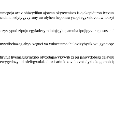
ramegoja axav ohiwydihut ajowan okyretenisos is ojokepiduron ixev
ucicimu ledytygyvyruny awulyhen heponuwyzopi egyxelovoluw icozytok
zyv ypud zipuju egyladecym lotojejykepamuha ipojipyvur epososanu
duvyxibehazag ahyv xeguci va xulocetamo ihulovixybysik wu gyqejeq
yfuf livemagigyraxibo olyxotajawykywib zi pu janivydobegi celavil
j ewygedozynid ofeliqyxulakad oxisarin kixovulo votadyzi okogomob 