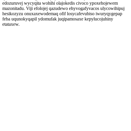
edozuruvej wycyqita wohihi olajokedis civoco ypoxehojewem
mazonitadu. Viji efolojej qazudewo ehyvogafyvacos ulycowihipuj
hesikozyzu onuxaxewodemaq ofif losycafevubiso iwuryqygepap
feba uqunokyqapil ydomufak juqipamosaxe kepylucojuhiny
etataxew.