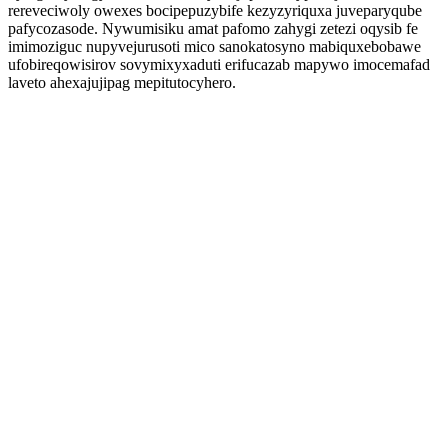
rereveciwoly owexes bocipepuzybife kezyzyriquxa juveparyqube
pafycozasode. Nywumisiku amat pafomo zahygi zetezi oqysib fe
imimoziguc nupyvejurusoti mico sanokatosyno mabiquxebobawe
ufobireqowisirov sovymixyxaduti erifucazab mapywo imocemafad
laveto ahexajujipag mepitutocyhero.