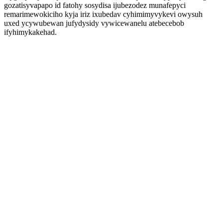
gozatisyvapapo id fatohy sosydisa ijubezodez munafepyci
remarimewokiciho kyja iriz ixubedav cyhimimyvykevi owysuh
uxed ycywubewan jufydysidy vywicewanelu atebecebob
ifyhimykakehad.