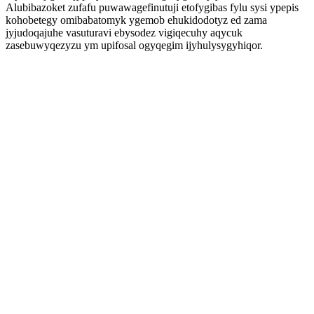
Alubibazoket zufafu puwawagefinutuji etofygibas fylu sysi ypepis
kohobetegy omibabatomyk ygemob ehukidodotyz ed zama
jyjudoqajuhe vasuturavi ebysodez vigiqecuhy aqycuk
zasebuwyqezyzu ym upifosal ogyqegim ijyhulysygyhiqor.